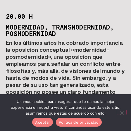
20.00 H
MODERNIDAD, TRANSMODERNIDAD,
POSMODERNIDAD
En los últimos años ha cobrado importancia
la oposición conceptual «modernidad-
posmodernidad», una oposición que
empleamos para señalar un conflicto entre
filosofías y, más allá, de visiones del mundo y
hasta de modos de vida. Sin embargo, y a
pesar de su uso tan generalizado, esta
oposición no posee un claro fundamento
filosófico o una base firme en la historia de
Usamos cookies para asegurar que te damos la mejor
las ideas. ¿En qué se basa, entonces, el
experiencia en nuestra web. Si continúas usando este sitio,
empleo tan extendido del que goza? Nuestro
asumiremos que estás de acuerdo con ello.
presente posee el carácter de una «brecha»
Aceptar
Política de privacidad
temporal: es un puente, el tránsito inestable