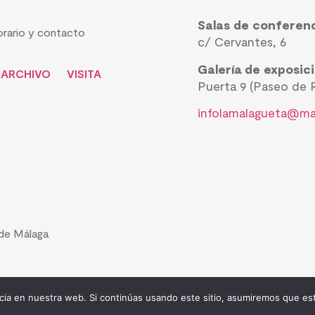
Salas de conferen
rario y contacto
c/ Cervantes, 6
Galería de exposic
ARCHIVO
VISITA
Puerta 9 (Paseo de R
infolamalagueta@ma
de Málaga
ia en nuestra web. Si continúas usando este sitio, asumiremos que est