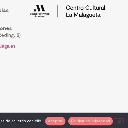
cias
iones
eding, 8)
laga.es
ás de acuerdo con ello.
Aceptar
Política de privacidad