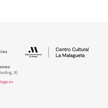
cias
iones
eding, 8)
laga.es