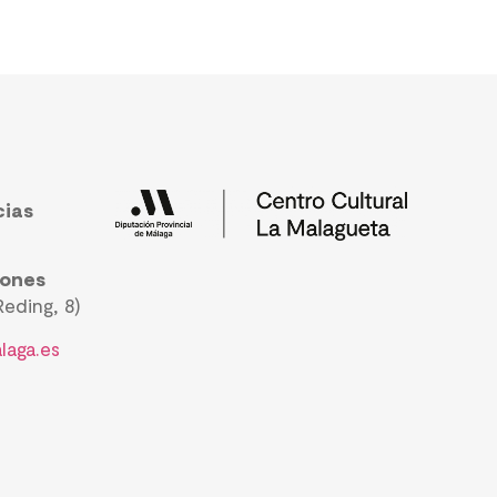
cias
iones
eding, 8)
laga.es