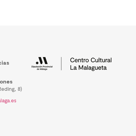
cias
iones
eding, 8)
laga.es