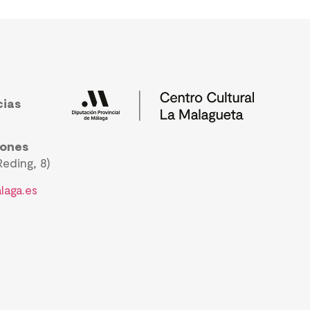
cias
iones
eding, 8)
laga.es