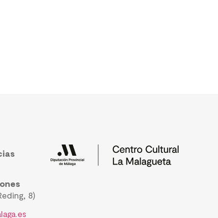
cias
iones
eding, 8)
laga.es